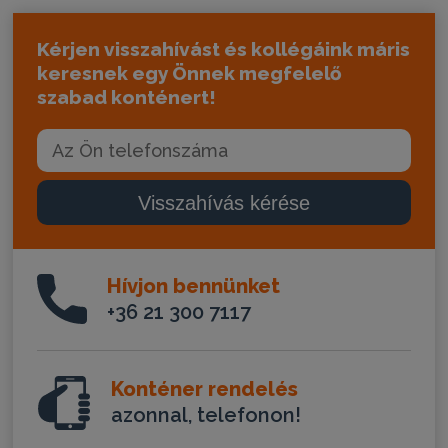
Kérjen visszahívást és kollégáink máris
keresnek egy Önnek megfelelő
szabad konténert!
Visszahívás kérése
Hívjon bennünket
+36 21 300 7117
Konténer rendelés
azonnal, telefonon!