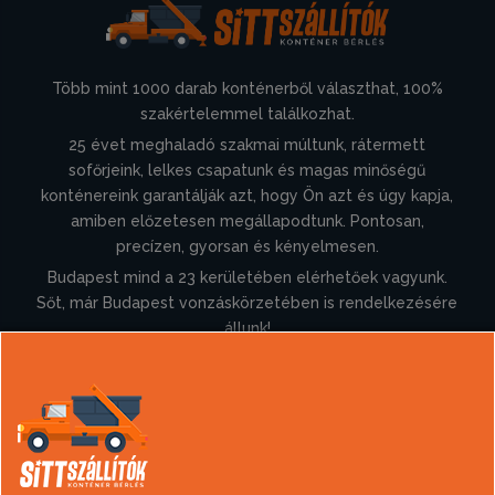
Több mint 1000 darab konténerből választhat, 100%
szakértelemmel találkozhat.
25 évet meghaladó szakmai múltunk, rátermett
sofőrjeink, lelkes csapatunk és magas minőségű
konténereink garantálják azt, hogy Ön azt és úgy kapja,
amiben előzetesen megállapodtunk. Pontosan,
precízen, gyorsan és kényelmesen.
Budapest mind a 23 kerületében elérhetőek vagyunk.
Sőt, már Budapest vonzáskörzetében is rendelkezésére
állunk!
Információk
Konténer rendelés
Sittszállítás