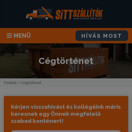
MENÜ
HÍVÁS MOST
Cégtörténet
Főoldal
/ Cégtörténet
Kérjen visszahívást és kollégáink máris
keresnek egy Önnek megfelelő
szabad konténert!