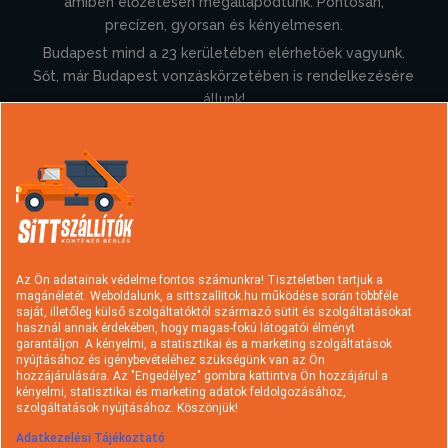
amiben előzetesen megállapodtunk. Pontosan,
precízen, gyorsan és kényelmesen.
Budapest mind a 23 kerületében elérhetőek vagyunk.
Sőt, már Budapest vonzáskörzetében is rendelkezésére
állunk!
Információk
Konténer rendelés
Sittszállítás
Típusok és árak
Hulladék fajták
Az Ön adatainak védelme fontos számunkra! Tiszteletben tartjuk a
magánéletét. Weboldalunk, a sittszallitok.hu működése során többféle
Szolgáltatások
Rakodási tudnivalók
saját, illetőleg külső szolgáltatóktól származó sütit és szolgáltatásokat
használ annak érdekében, hogy magas-fokú látogatói élményt
Hasznos információk
A sittszállításról
garantáljon. A kényelmi, a statisztikai és a marketing szolgáltatások
nyújtásához és igénybevételéhez szükségünk van az Ön
Gyakori kérdések
Cégtörténet
hozzájárulására. Az "Engedélyez" gombra kattintva Ön hozzájárul a
kényelmi, statisztikai és marketing adatok feldolgozásához,
Kapcsolat
Ajánlatkérés
szolgáltatások nyújtásához. Köszönjük!
Adatkezelési Tájékoztató