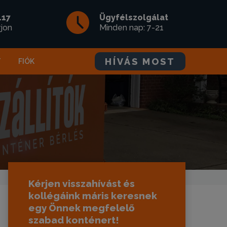
117
Ügyfélszolgálat
rjon
Minden nap: 7-21
HÍVÁS MOST
T
FIÓK
Kérjen visszahívást és
kollégáink máris keresnek
egy Önnek megfelelő
szabad konténert!