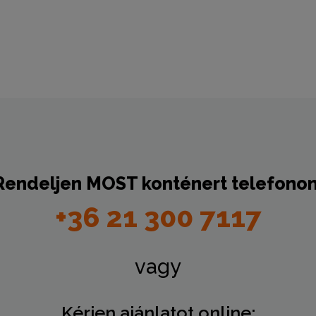
Rendeljen
MOST
konténert telefonon
+36 21 300 7117
vagy
Kérjen ajánlatot online: