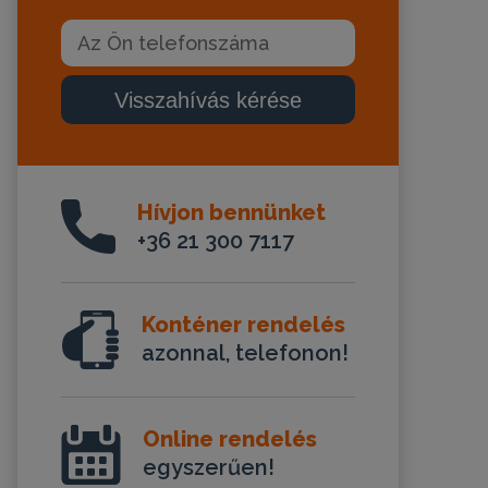
Visszahívás kérése
Hívjon bennünket
+36 21 300 7117
Konténer rendelés
azonnal, telefonon!
Online rendelés
egyszerűen!