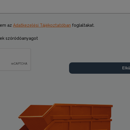
tem az
Adatkezelési Tájékoztatóban
foglaltakat.
ek szóródóanyagot
Elkü