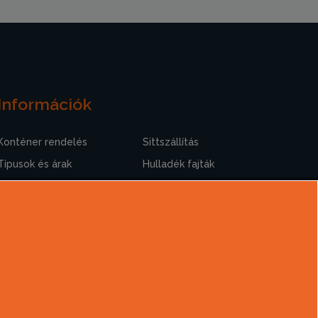
Információk
Konténer rendelés
Sittszállítás
Típusok és árak
Hulladék fajták
Szolgáltatások
Rakodási tudnivalók
Hasznos információk
A sittszállításról
Gyakori kérdések
Cégtörténet
Kapcsolat
Ajánlatkérés