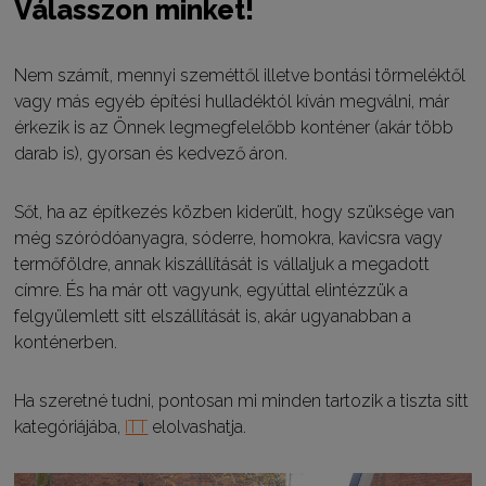
Válasszon minket!
Nem számít, mennyi szeméttől illetve bontási törmeléktől
vagy más egyéb építési hulladéktól kíván megválni, már
érkezik is az Önnek legmegfelelőbb konténer (akár több
darab is), gyorsan és kedvező áron.
Sőt, ha az építkezés közben kiderült, hogy szüksége van
még szóródóanyagra, sóderre, homokra, kavicsra vagy
termőföldre, annak kiszállítását is vállaljuk a megadott
címre. És ha már ott vagyunk, egyúttal elintézzük a
felgyülemlett sitt elszállítását is, akár ugyanabban a
konténerben.
Ha szeretné tudni, pontosan mi minden tartozik a tiszta sitt
kategóriájába,
ITT
elolvashatja.