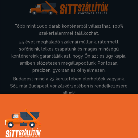
Több mint 1000 darab konténerből választhat, 100%
szakértelemmel találkozhat.
25 évet meghaladó szakmai múltunk, rátermett
sofőrjeink, lelkes csapatunk és magas minőségű
konténereink garantálják azt, hogy Ön azt és úgy kapja,
amiben előzetesen megállapodtunk. Pontosan,
precízen, gyorsan és kényelmesen.
Budapest mind a 23 kerületében elérhetőek vagyunk.
Sőt, már Budapest vonzáskörzetében is rendelkezésére
állunk!
Információk
Konténer rendelés
Sittszállítás