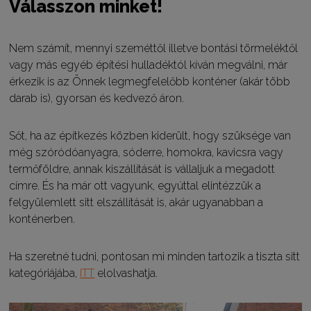
Válasszon minket!
Nem számít, mennyi szeméttől illetve bontási törmeléktől
vagy más egyéb építési hulladéktól kíván megválni, már
érkezik is az Önnek legmegfelelőbb konténer (akár több
darab is), gyorsan és kedvező áron.
Sőt, ha az építkezés közben kiderült, hogy szüksége van
még szóródóanyagra, sóderre, homokra, kavicsra vagy
termőföldre, annak kiszállítását is vállaljuk a megadott
címre. És ha már ott vagyunk, egyúttal elintézzük a
felgyülemlett sitt elszállítását is, akár ugyanabban a
konténerben.
Ha szeretné tudni, pontosan mi minden tartozik a tiszta sitt
kategóriájába,
ITT
elolvashatja.