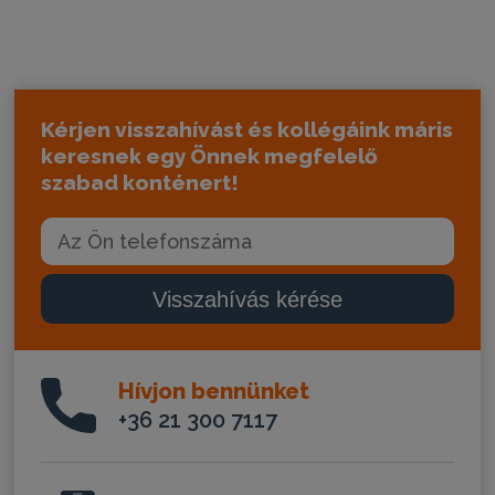
Kérjen visszahívást és kollégáink máris
keresnek egy Önnek megfelelő
szabad konténert!
Visszahívás kérése
Hívjon bennünket
+36 21 300 7117