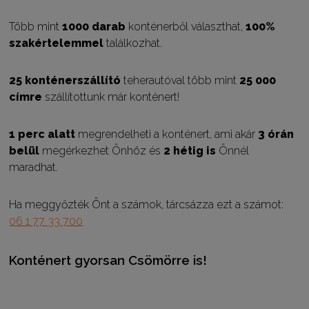
Több mint
1000 darab
konténerből választhat,
100%
szakértelemmel
találkozhat.
25 konténerszállító
teherautóval több mint
25 000
címre
szállítottunk már konténert!
1 perc alatt
megrendelheti a konténert, ami akár
3 órán
belül
megérkezhet Önhöz és
2
hétig is
Önnél
maradhat.
Ha meggyőzték Önt a számok, tárcsázza ezt a számot:
06 1 77 33 700
Konténert gyorsan Csömörre is!