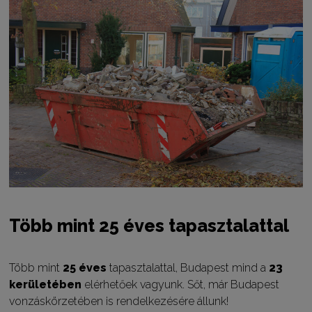
Több mint 25 éves tapasztalattal
Több mint
25 éves
tapasztalattal, Budapest mind a
23
kerületében
elérhetőek vagyunk. Sőt, már Budapest
vonzáskörzetében is rendelkezésére állunk!