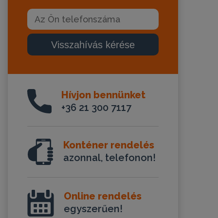
Visszahívás kérése
Hívjon bennünket
+36 21 300 7117
Konténer rendelés
azonnal, telefonon!
Online rendelés
egyszerűen!