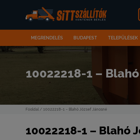
MEGRENDELÉS
BUDAPEST
TELEPÜLÉSEK
10022218-1 – Blahó
Főoldal
/ 10022218-1 – Blahó József Jánosné
10022218-1 – Blahó 