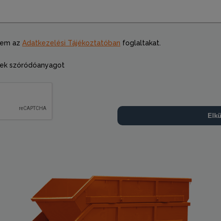
tem az
Adatkezelési Tájékoztatóban
foglaltakat.
ek szóródóanyagot
Elkü