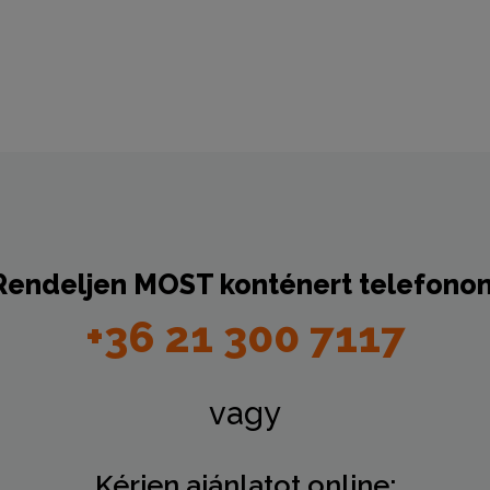
Rendeljen
MOST
konténert telefonon
+36 21 300 7117
vagy
Kérjen ajánlatot online: