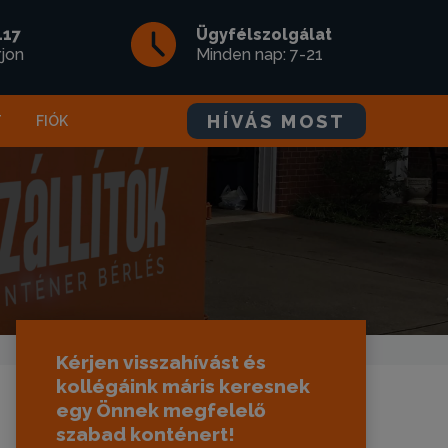
117
Ügyfélszolgálat
rjon
Minden nap: 7-21
HÍVÁS MOST
T
FIÓK
Kérjen visszahívást és
kollégáink máris keresnek
egy Önnek megfelelő
szabad konténert!