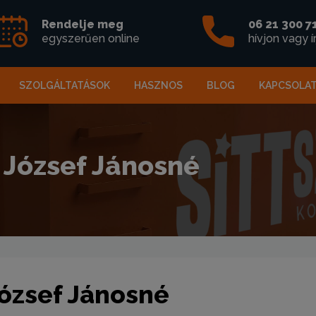
Rendelje meg
06 21 300 7
egyszerűen online
hívjon vagy í
SZOLGÁLTATÁSOK
HASZNOS
BLOG
KAPCSOLA
 József Jánosné
József Jánosné