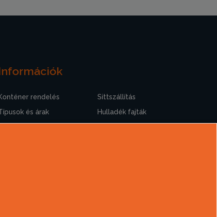
Információk
Konténer rendelés
Sittszállítás
Típusok és árak
Hulladék fajták
Szolgáltatások
Rakodási tudnivalók
Hasznos információk
A sittszállításról
Gyakori kérdések
Cégtörténet
Kapcsolat
Ajánlatkérés