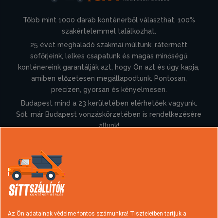
Több mint 1000 darab konténerből választhat, 100%
szakértelemmel találkozhat.
25 évet meghaladó szakmai múltunk, rátermett
sofőrjeink, lelkes csapatunk és magas minőségű
konténereink garantálják azt, hogy Ön azt és úgy kapja,
amiben előzetesen megállapodtunk. Pontosan,
precízen, gyorsan és kényelmesen.
Budapest mind a 23 kerületében elérhetőek vagyunk.
Sőt, már Budapest vonzáskörzetében is rendelkezésére
állunk!
Információk
Konténer rendelés
Sittszállítás
Típusok és árak
Hulladék fajták
Az Ön adatainak védelme fontos számunkra! Tiszteletben tartjuk a