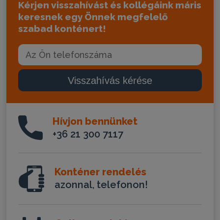
Kérjen visszahívást és kollégáink máris
keresnek egy Önnek megfelelő
szabad konténert!
Visszahívás kérése
Hívjon bennünket
+36 21 300 7117
Konténer rendelés
azonnal, telefonon!