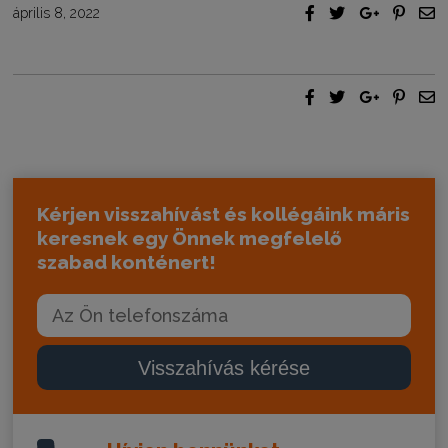
április 8, 2022
Kérjen visszahívást és kollégáink máris
keresnek egy Önnek megfelelő
szabad konténert!
Visszahívás kérése