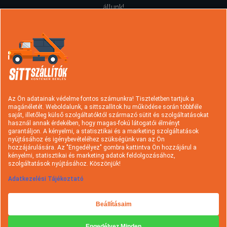
állunk!
Információk
Konténer rendelés
Sittszállítás
Típusok és árak
Hulladék fajták
Az Ön adatainak védelme fontos számunkra! Tiszteletben tartjuk a
magánéletét. Weboldalunk, a sittszallitok.hu működése során többféle
Szolgáltatások
Rakodási tudnivalók
saját, illetőleg külső szolgáltatóktól származó sütit és szolgáltatásokat
használ annak érdekében, hogy magas-fokú látogatói élményt
Hasznos információk
A sittszállításról
garantáljon. A kényelmi, a statisztikai és a marketing szolgáltatások
nyújtásához és igénybevételéhez szükségünk van az Ön
Gyakori kérdések
Cégtörténet
hozzájárulására. Az "Engedélyez" gombra kattintva Ön hozzájárul a
kényelmi, statisztikai és marketing adatok feldolgozásához,
Kapcsolat
Ajánlatkérés
szolgáltatások nyújtásához. Köszönjük!
Adatkezelési Tájékoztató
Beállításaim
Engedélyez Minden