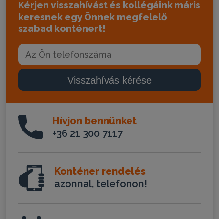
Kérjen visszahívást és kollégáink máris
keresnek egy Önnek megfelelő
szabad konténert!
Visszahívás kérése
Hívjon bennünket
+36 21 300 7117
Konténer rendelés
azonnal, telefonon!