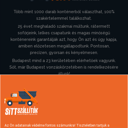
Több mint 1000 darab konténerből választhat, 100%
szakértelemmel találkozhat.
25 évet meghaladó szakmai múltunk, rátermett
sofőrjeink, lelkes csapatunk és magas minőségű
konténereink garantálják azt, hogy Ön azt és úgy kapja,
amiben előzetesen megállapodtunk. Pontosan,
precízen, gyorsan és kényelmesen.
Budapest mind a 23 kerületében elérhetőek vagyunk.
Sőt, már Budapest vonzáskörzetében is rendelkezésére
állunk!
Információk
Konténer rendelés
Sittszállítás
Típusok és árak
Hulladék fajták
Az Ön adatainak védelme fontos számunkra! Tiszteletben tartjuk a