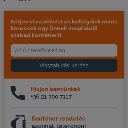
Kérjen visszahívást és kollégáink máris
keresnek egy Önnek megfelelő
szabad konténert!
Visszahívás kérése
Hívjon bennünket
+36 21 300 7117
Konténer rendelés
azonnal, telefonon!