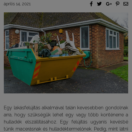
április 14, 2021
Egy lakásfelújítás alkalmával talán kevesebben gondolnak
arra, hogy szükségük lehet egy vagy több konténerre a
hulladék elszállításához. Egy felújítás ugyanis kevésbé
tűnik macerásnak és hulladéktermelőnek. Pedig, mint látni