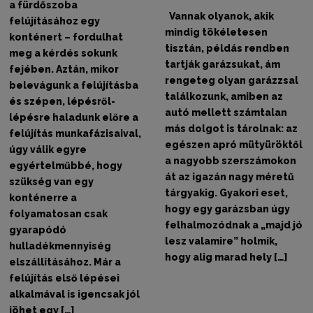
a fürdőszoba
Vannak olyanok, akik
felújításához egy
mindig tökéletesen
konténert – fordulhat
tisztán, példás rendben
meg a kérdés sokunk
tartják garázsukat, ám
fejében. Aztán, mikor
rengeteg olyan garázzsal
belevágunk a felújításba
találkozunk, amiben az
és szépen, lépésről-
autó mellett számtalan
lépésre haladunk előre a
más dolgot is tárolnak: az
felújítás munkafázisaival,
egészen apró mütyüröktől
úgy válik egyre
a nagyobb szerszámokon
egyértelműbbé, hogy
át az igazán nagy méretű
szükség van egy
tárgyakig. Gyakori eset,
konténerre a
hogy egy garázsban úgy
folyamatosan csak
felhalmozódnak a „majd jó
gyarapódó
lesz valamire” holmik,
hulladékmennyiség
hogy alig marad hely […]
elszállításához. Már a
felújítás első lépései
alkalmával is igencsak jól
jöhet egy […]