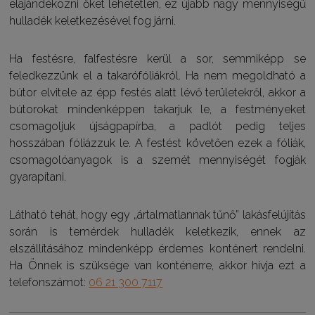
elajándékozni őket lehetetlen, ez újabb nagy mennyiségű
hulladék keletkezésével fog járni.
Ha festésre, falfestésre kerül a sor, semmiképp se
feledkezzünk el a takarófóliákról. Ha nem megoldható a
bútor elvitele az épp festés alatt lévő területekről, akkor a
bútorokat mindenképpen takarjuk le, a festményeket
csomagoljuk újságpapírba, a padlót pedig teljes
hosszában fóliázzuk le. A festést követően ezek a fóliák,
csomagolóanyagok is a szemét mennyiségét fogják
gyarapítani.
Látható tehát, hogy egy „ártalmatlannak tűnő” lakásfelújítás
során is temérdek hulladék keletkezik, ennek az
elszállításához mindenképp érdemes konténert rendelni.
Ha Önnek is szüksége van konténerre, akkor hívja ezt a
telefonszámot:
06 21 300 7117