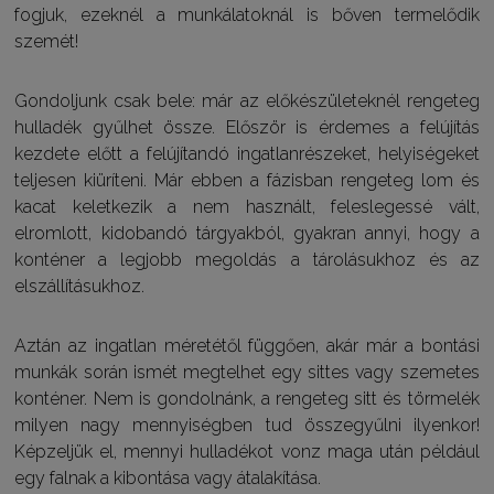
fogjuk, ezeknél a munkálatoknál is bőven termelődik
szemét!
Gondoljunk csak bele: már az előkészületeknél rengeteg
hulladék gyűlhet össze. Először is érdemes a felújítás
kezdete előtt a felújítandó ingatlanrészeket, helyiségeket
teljesen kiüríteni. Már ebben a fázisban rengeteg lom és
kacat keletkezik a nem használt, feleslegessé vált,
elromlott, kidobandó tárgyakból, gyakran annyi, hogy a
konténer a legjobb megoldás a tárolásukhoz és az
elszállításukhoz.
Aztán az ingatlan méretétől függően, akár már a bontási
munkák során ismét megtelhet egy sittes vagy szemetes
konténer. Nem is gondolnánk, a rengeteg sitt és törmelék
milyen nagy mennyiségben tud összegyűlni ilyenkor!
Képzeljük el, mennyi hulladékot vonz maga után például
egy falnak a kibontása vagy átalakítása.