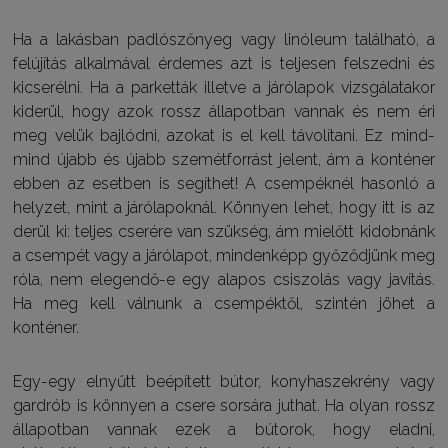
Ha a lakásban padlószőnyeg vagy linóleum található, a
felújítás alkalmával érdemes azt is teljesen felszedni és
kicserélni. Ha a parketták illetve a járólapok vizsgálatakor
kiderül, hogy azok rossz állapotban vannak és nem éri
meg velük bajlódni, azokat is el kell távolítani. Ez mind-
mind újabb és újabb szemétforrást jelent, ám a konténer
ebben az esetben is segíthet! A csempéknél hasonló a
helyzet, mint a járólapoknál. Könnyen lehet, hogy itt is az
derül ki: teljes cserére van szükség, ám mielőtt kidobnánk
a csempét vagy a járólapot, mindenképp győződjünk meg
róla, nem elegendő-e egy alapos csiszolás vagy javítás.
Ha meg kell válnunk a csempéktől, szintén jöhet a
konténer.
Egy-egy elnyűtt beépített bútor, konyhaszekrény vagy
gardrób is könnyen a csere sorsára juthat. Ha olyan rossz
állapotban vannak ezek a bútorok, hogy eladni,