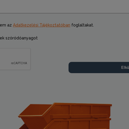
tem az
Adatkezelési Tájékoztatóban
foglaltakat.
ek szóródóanyagot
Elkü