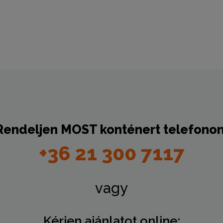
Rendeljen
MOST
konténert telefonon
+36 21 300 7117
vagy
Kérjen ajánlatot online: