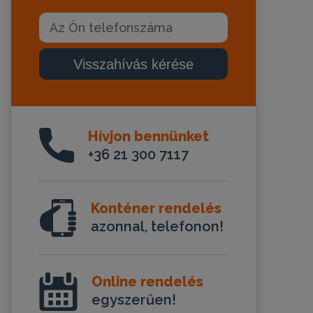
Visszahívás kérése
Hívjon bennünket
+36 21 300 7117
Konténer rendelés
azonnal, telefonon!
Online rendelés
egyszerűen!