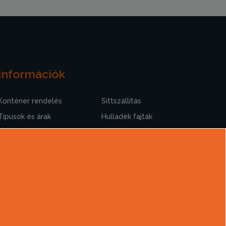
Információk
Konténer rendelés
Sittszállítás
Típusok és árak
Hulladék fajták
Szolgáltatások
Rakodási tudnivalók
Hasznos információk
A sittszállításról
Gyakori kérdések
Cégtörténet
Kapcsolat
Ajánlatkérés