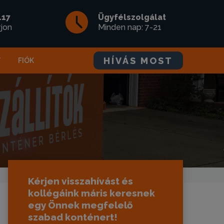
117
Ügyfélszolgálat
rjon
Minden nap: 7-21
HÍVÁS MOST
T
FIÓK
Kérjen visszahívást és
kollégáink máris keresnek
egy Önnek megfelelő
szabad konténert!