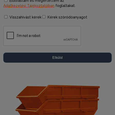
Elolvastam és megértettem az
Adatkezelési Tájékoztatóban
foglaltakat.
Visszahívást kérek
Kérek szóródóanyagot
Elküld