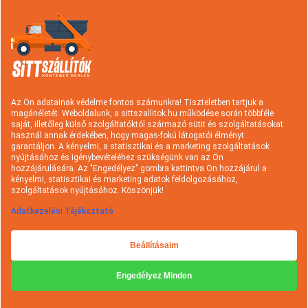
Információk
Konténer rendelés
Sittszállítás
Típusok és árak
Hulladék fajták
Az Ön adatainak védelme fontos számunkra! Tiszteletben tartjuk a
magánéletét. Weboldalunk, a sittszallitok.hu működése során többféle
Szolgáltatások
Rakodási tudnivalók
saját, illetőleg külső szolgáltatóktól származó sütit és szolgáltatásokat
használ annak érdekében, hogy magas-fokú látogatói élményt
Hasznos információk
A sittszállításról
garantáljon. A kényelmi, a statisztikai és a marketing szolgáltatások
nyújtásához és igénybevételéhez szükségünk van az Ön
Gyakori kérdések
Cégtörténet
hozzájárulására. Az "Engedélyez" gombra kattintva Ön hozzájárul a
kényelmi, statisztikai és marketing adatok feldolgozásához,
Kapcsolat
Ajánlatkérés
szolgáltatások nyújtásához. Köszönjük!
Adatkezelési Tájékoztató
Beállításaim
Engedélyez Minden
Minden jog fenntartva © 2026