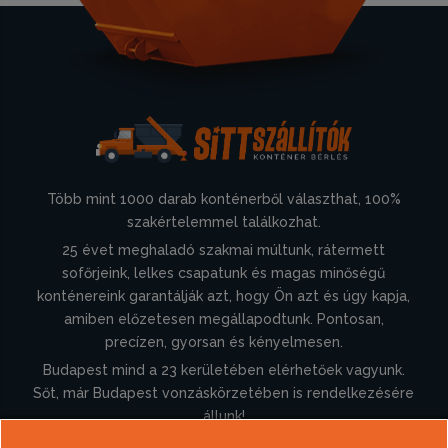
Több mint 1000 darab konténerből választhat, 100%
szakértelemmel találkozhat.
25 évet meghaladó szakmai múltunk, rátermett
sofőrjeink, lelkes csapatunk és magas minőségű
konténereink garantálják azt, hogy Ön azt és úgy kapja,
amiben előzetesen megállapodtunk. Pontosan,
precízen, gyorsan és kényelmesen.
Budapest mind a 23 kerületében elérhetőek vagyunk.
Sőt, már Budapest vonzáskörzetében is rendelkezésére
állunk!