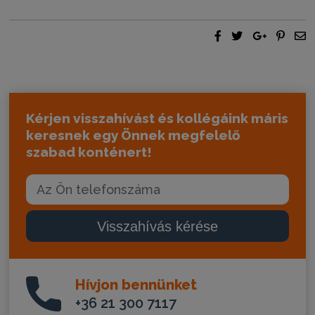
Kérjen visszahívást és kollégáink máris
keresnek egy Önnek megfelelő
szabad konténert!
Visszahívás kérése
Hívjon bennünket
+36 21 300 7117