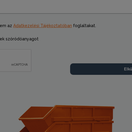
tem az
Adatkezelési Tájékoztatóban
foglaltakat.
ek szóródóanyagot
Elkü