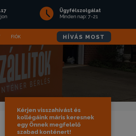
117
Ügyfélszolgálat
rjon
Minden nap: 7-21
HÍVÁS MOST
T
FIÓK
Kérjen visszahívást és
kollégáink máris keresnek
egy Önnek megfelelő
szabad konténert!