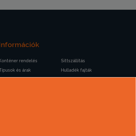
Információk
Konténer rendelés
Sittszállítás
Típusok és árak
Hulladék fajták
Szolgáltatások
Rakodási tudnivalók
Hasznos információk
A sittszállításról
Gyakori kérdések
Cégtörténet
Kapcsolat
Ajánlatkérés