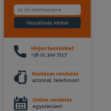
Visszahívás kérése
Hívjon bennünket
+36 21 300 7117
Konténer rendelés
azonnal, telefonon!
Online rendelés
egyszerűen!