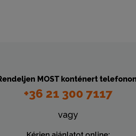
Rendeljen
MOST
konténert telefonon
+36 21 300 7117
vagy
Kérjen ajánlatot online: