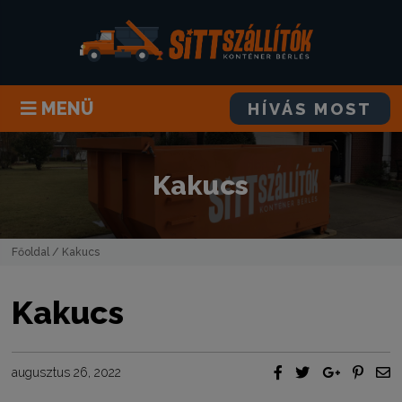
MENÜ
HÍVÁS MOST
Kakucs
Főoldal
/ Kakucs
Kakucs
augusztus 26, 2022