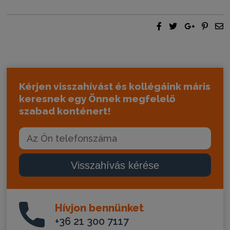
Kérjen visszahívást és kollégáink máris
keresnek egy Önnek megfelelő
szabad konténert!
Visszahívás kérése
Hívjon bennünket
+36 21 300 7117