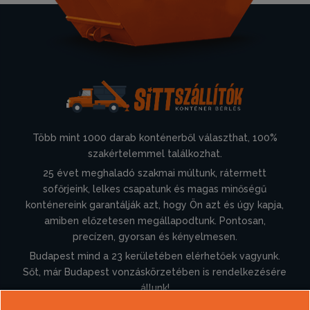
Több mint 1000 darab konténerből választhat, 100%
szakértelemmel találkozhat.
25 évet meghaladó szakmai múltunk, rátermett
sofőrjeink, lelkes csapatunk és magas minőségű
konténereink garantálják azt, hogy Ön azt és úgy kapja,
amiben előzetesen megállapodtunk. Pontosan,
precízen, gyorsan és kényelmesen.
Budapest mind a 23 kerületében elérhetőek vagyunk.
Sőt, már Budapest vonzáskörzetében is rendelkezésére
állunk!