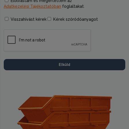
Elolvastam és megértettem az
Adatkezelési Tájékoztatóban
foglaltakat.
Visszahívást kérek
Kérek szóródóanyagot
Elküld