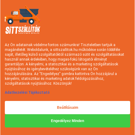
Információk
Konténer rendelés
Sittszállítás
Típusok és árak
Hulladék fajták
Az Ön adatainak védelme fontos számunkra! Tiszteletben tartjuk a
magánéletét. Weboldalunk, a sittszallitok.hu működése során többféle
Szolgáltatások
Rakodási tudnivalók
saját, illetőleg külső szolgáltatóktól származó sütit és szolgáltatásokat
használ annak érdekében, hogy magas-fokú látogatói élményt
Hasznos információk
A sittszállításról
garantáljon. A kényelmi, a statisztikai és a marketing szolgáltatások
nyújtásához és igénybevételéhez szükségünk van az Ön
Gyakori kérdések
Cégtörténet
hozzájárulására. Az "Engedélyez" gombra kattintva Ön hozzájárul a
kényelmi, statisztikai és marketing adatok feldolgozásához,
Kapcsolat
Ajánlatkérés
szolgáltatások nyújtásához. Köszönjük!
Adatkezelési Tájékoztató
Beállításaim
Engedélyez Minden
Minden jog fenntartva © 2026