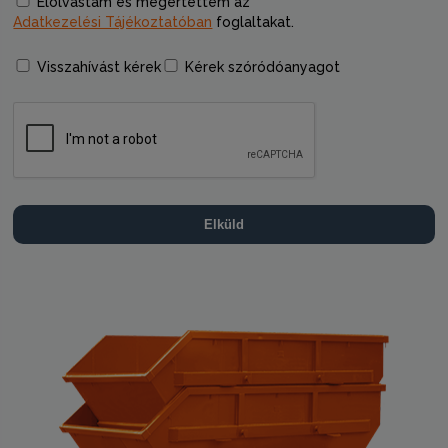
Elolvastam és megértettem az
Adatkezelési Tájékoztatóban
foglaltakat.
Visszahívást kérek
Kérek szóródóanyagot
Elküld