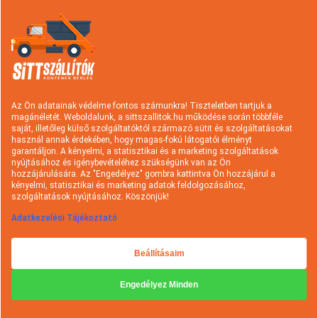
Információk
Konténer rendelés
Sittszállítás
Típusok és árak
Hulladék fajták
Az Ön adatainak védelme fontos számunkra! Tiszteletben tartjuk a
magánéletét. Weboldalunk, a sittszallitok.hu működése során többféle
Szolgáltatások
Rakodási tudnivalók
saját, illetőleg külső szolgáltatóktól származó sütit és szolgáltatásokat
használ annak érdekében, hogy magas-fokú látogatói élményt
Hasznos információk
A sittszállításról
garantáljon. A kényelmi, a statisztikai és a marketing szolgáltatások
nyújtásához és igénybevételéhez szükségünk van az Ön
Gyakori kérdések
Cégtörténet
hozzájárulására. Az "Engedélyez" gombra kattintva Ön hozzájárul a
kényelmi, statisztikai és marketing adatok feldolgozásához,
Kapcsolat
Ajánlatkérés
szolgáltatások nyújtásához. Köszönjük!
Adatkezelési Tájékoztató
Beállításaim
Engedélyez Minden
Minden jog fenntartva © 2026