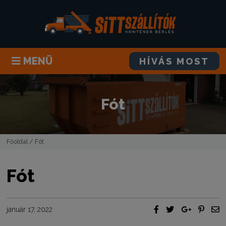
MENÜ
HÍVÁS MOST
Fót
Főoldal
/ Fót
Fót
január 17, 2022