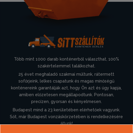
Több mint 1000 darab konténerből választhat, 100%
szakértelemmel találkozhat.
25 évet meghaladó szakmai múltunk, rátermett
sofőrjeink, lelkes csapatunk és magas minőségű
konténereink garantálják azt, hogy Ön azt és úgy kapja,
amiben előzetesen megállapodtunk. Pontosan,
precízen, gyorsan és kényelmesen.
Budapest mind a 23 kerületében elérhetőek vagyunk.
Sőt, már Budapest vonzáskörzetében is rendelkezésére
állunk!