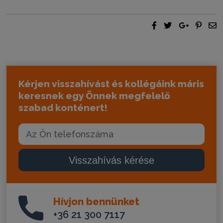
Kérjen visszahívást és kollégáink máris
keresnek egy Önnek megfelelő
szabad konténert!
Visszahívás kérése
Hívjon bennünket
+36 21 300 7117