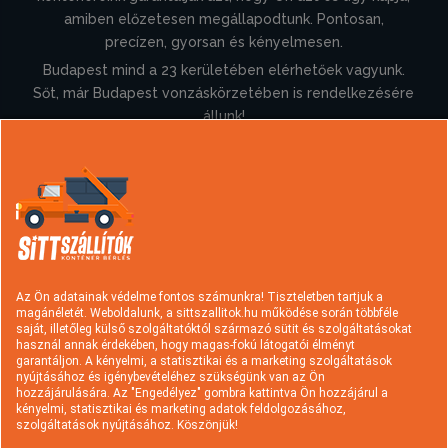
amiben előzetesen megállapodtunk. Pontosan,
precízen, gyorsan és kényelmesen.
Budapest mind a 23 kerületében elérhetőek vagyunk.
Sőt, már Budapest vonzáskörzetében is rendelkezésére
állunk!
Információk
Konténer rendelés
Sittszállítás
Típusok és árak
Hulladék fajták
Az Ön adatainak védelme fontos számunkra! Tiszteletben tartjuk a
magánéletét. Weboldalunk, a sittszallitok.hu működése során többféle
Szolgáltatások
Rakodási tudnivalók
saját, illetőleg külső szolgáltatóktól származó sütit és szolgáltatásokat
használ annak érdekében, hogy magas-fokú látogatói élményt
Hasznos információk
A sittszállításról
garantáljon. A kényelmi, a statisztikai és a marketing szolgáltatások
nyújtásához és igénybevételéhez szükségünk van az Ön
Gyakori kérdések
Cégtörténet
hozzájárulására. Az "Engedélyez" gombra kattintva Ön hozzájárul a
kényelmi, statisztikai és marketing adatok feldolgozásához,
Kapcsolat
Ajánlatkérés
szolgáltatások nyújtásához. Köszönjük!