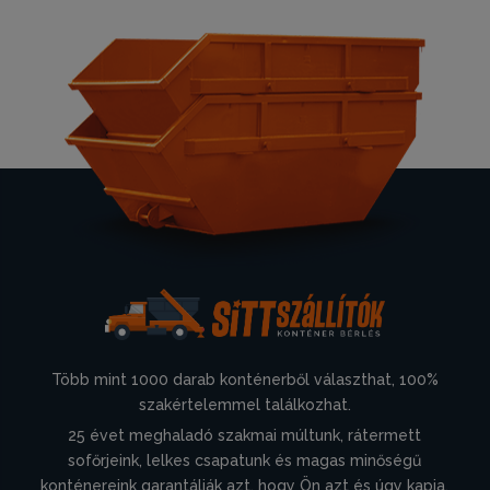
Több mint 1000 darab konténerből választhat, 100%
szakértelemmel találkozhat.
25 évet meghaladó szakmai múltunk, rátermett
sofőrjeink, lelkes csapatunk és magas minőségű
konténereink garantálják azt, hogy Ön azt és úgy kapja,